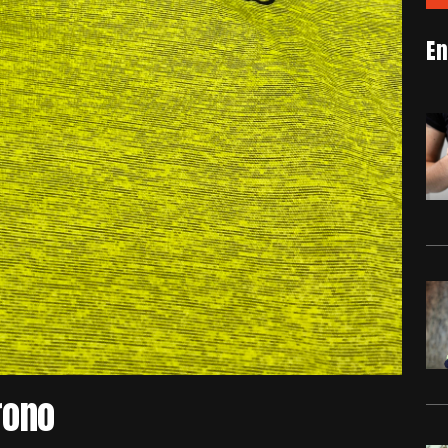
En
rono