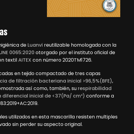
pas
higiénica de
Luanvi
reutilizable homologada con la
UNE 0065:2020
otorgado por el instituto oficial de
ón textil
AITEX
con número 2020TM1726.
icadas en tejido compactado de tres capas
ncia de filtración bacteriana inicial >96,5%(BFE)
,
emostrada así como, también, su
respirabilidad
 diferencial inicial de <37(Pa/ cm²)
conforme a
83:2019+AC:2019.
les utilizados en esta mascarilla resisten multiples
avado sin perder su aspecto original.