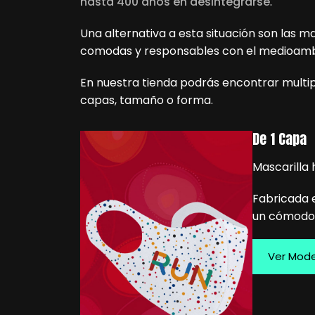
hasta 400 años en desintegrarse
.
Una alternativa a esta situación son las m
comodas y responsables con el medioamb
En nuestra tienda podrás encontrar multipl
capas, tamaño o forma.
De 1 Capa
Mascarilla h
Fabricada e
un cómodo 
Ver Mod