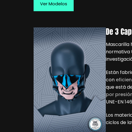
Ver Modelos
De 3 Ca
Mascarilla 
normativa
investigaci
Están fabr
con
eficie
que está d
por presión
UNE-EN 146
Los materia
ciclos de l